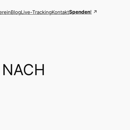
Spenden
!
erein
Blog
Live-Tracking
Kontakt
 NACH