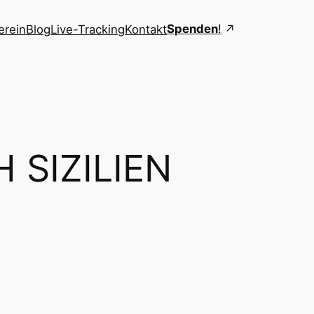
Spenden
!
erein
Blog
Live-Tracking
Kontakt
 SIZILIEN