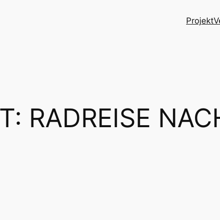
Projekt
V
T:
RADREISE NACH