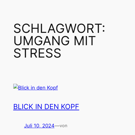
UMGANG MIT
STRESS
BLICK IN DEN KOPF
Juli 10, 2024
—
von
Kevin Dean Kowalczyk
in
Radeln gegen Mobbing
Wirklich spannend bei solchen Radreisen finde ich,
was in einem Kopf so alles vor sich geht. Von