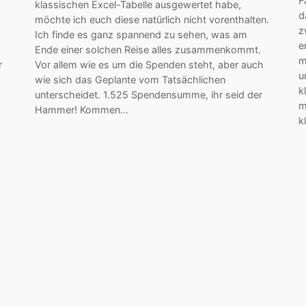
F
klassischen Excel-Tabelle ausgewertet habe,
d
möchte ich euch diese natürlich nicht vorenthalten.
z
Ich finde es ganz spannend zu sehen, was am
e
Ende einer solchen Reise alles zusammenkommt.
m
r
Vor allem wie es um die Spenden steht, aber auch
u
wie sich das Geplante vom Tatsächlichen
k
unterscheidet. 1.525 Spendensumme, ihr seid der
m
Hammer! Kommen…
k