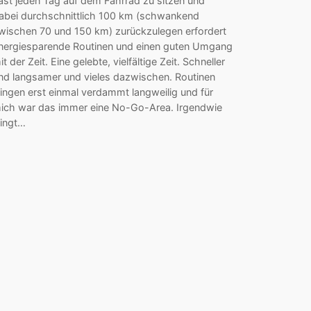
ast jeden Tag auf dem Fahrrad zu sitzen und
abei durchschnittlich 100 km (schwankend
wischen 70 und 150 km) zurückzulegen erfordert
nergiesparende Routinen und einen guten Umgang
it der Zeit. Eine gelebte, vielfältige Zeit. Schneller
nd langsamer und vieles dazwischen. Routinen
lingen erst einmal verdammt langweilig und für
ich war das immer eine No-Go-Area. Irgendwie
lingt…