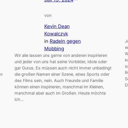
von
Kevin Dean
Kowalczyk
in
Radeln gegen
J
w
Mobbing
W
Wir alle lassen uns gerne von anderen inspirieren
k
und jeder von uns hat seine Vorbilder, Idole oder
s
gar Gurus. Es müssen auch nicht immer unbedingt
R
an
die großen Namen einer Szene, eines Sports oder
S
des Films sein, nein. Auch Freunde und Familie
D
können einen inspirieren, manchmal im Kleinen,
manchmal aber auch im Großen. Heute möchte
ich…