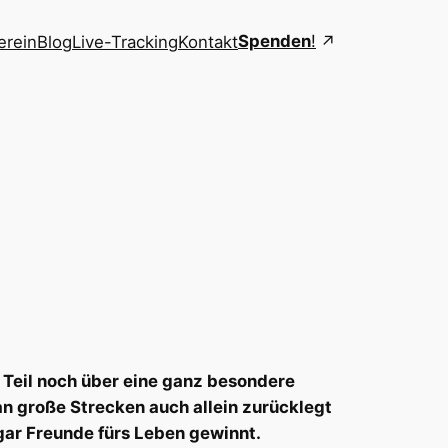
Spenden
!
erein
Blog
Live-Tracking
Kontakt
n Teil noch über eine ganz besondere
n große Strecken auch allein zurücklegt
gar Freunde fürs Leben gewinnt.