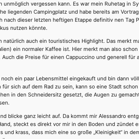
ch unmöglich vergessen kann. Es war mein Ruhetag in Syra
ahe liegenden Campingplatz und habe bereits am Vortra
 nach dieser letzten heftigen Etappe definitiv nen Tag 
rakus nutzen könnte.
 natürlich auch ein touristisches Highlight. Das merkt m
alien) ein normaler Kaffee ist. Hier merkt man also scho
Auch die Preise für einen Cappuccino und generell für a
 noch ein paar Lebensmittel eingekauft und bin dann völ
n für sich auf dem Rad zu sein, kann so eine Stadt sch
chen in den Schneidersitz gesetzt, die Augen zu gemacht
sen.
und blicke ganz leicht auf. Da kommt mir Alessandro ent
and, steckt es direkt vor mir in den Boden und zündet 
s und krass, dass mich eine so große „Kleinigkeit“ in d