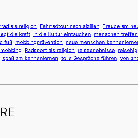
rad als religion
Fahrradtour nach sizilien
Freude am ne
iegt die kraft
in die Kultur eintauchen
menschen treffen
d fuß
mobbingprävention
neue menschen kennenlerne
 mobbing
Radsport als religion
reiseerlebnisse
reisehig
spaß am kennenlernen
tolle Gespräche führen
von an
RE