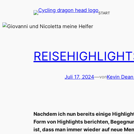
Zum
START
Inhalt
springen
REISEHIGHLIGHTS 
Juli 17, 2024
—
Kevin Dean
von
Nachdem ich nun bereits einige Highlight
Form von Highlights berichten, Begegnu
ist, dass man immer wieder auf neue Men