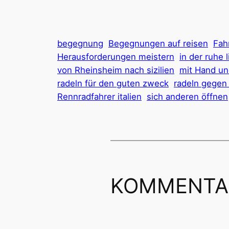
begegnung
Begegnungen auf reisen
Fahr
Herausforderungen meistern
in der ruhe l
von Rheinsheim nach sizilien
mit Hand un
radeln für den guten zweck
radeln gegen
Rennradfahrer italien
sich anderen öffnen
KOMMENTA